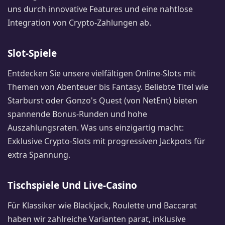
uns durch innovative Features und eine nahtlose
Integration von Crypto-Zahlungen ab.
Slot-Spiele
Entdecken Sie unsere vielfältigen Online-Slots mit
Themen von Abenteuer bis Fantasy. Beliebte Titel wie
Starburst oder Gonzo's Quest (von NetEnt) bieten
spannende Bonus-Runden und hohe
Auszahlungsraten. Was uns einzigartig macht:
Exklusive Crypto-Slots mit progressiven Jackpots für
extra Spannung.
Tischspiele Und Live-Casino
Für Klassiker wie Blackjack, Roulette und Baccarat
haben wir zahlreiche Varianten parat, inklusive