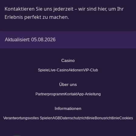
Kontaktieren Sie uns jederzeit – wir sind hier, um Ihr
Erlebnis perfekt zu machen.
Aktualisiert:
05.08.2026
Casino
Spiele
Live-Casino
Aktionen
VIP-Club
Über uns
Partnerprogramm
Kontakt
App-Anleitung
Informationen
Verantwortungsvolles Spielen
AGB
Datenschutzrichtlinie
Bonusrichtlinie
Cookies