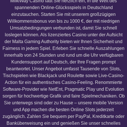
MilkiWay Casino lädt Sie herzlich ein, in die Welt des
spannenden Online-Glücksspiels in Deutschland
einzutauchen. Starten Sie mit unserem großzügigen
Willkommensbonus von bis zu 1000 €, der mit niedrigen
Umsatzbedingungen verbunden ist, damit Sie schnell
loslegen können. Als lizenziertes Casino unter der Aufsicht
der Malta Gaming Authority bieten wir Ihnen Sicherheit und
Fairness in jedem Spiel. Erleben Sie schnelle Auszahlungen
innerhalb von 24 Stunden und rund um die Uhr verfügbaren
Kundensupport auf Deutsch, der Ihre Fragen prompt
beantwortet. Unser Angebot umfasst Tausende von Slots,
Tischspielen wie Blackjack und Roulette sowie Live-Casino-
Action für ein authentisches Casino-Feeling. Renommierte
Software-Provider wie NetEnt, Pragmatic Play und Evolution
sorgen für hochwertige Grafik und faire Spielmechaniken. Ob
Sie unterwegs sind oder zu Hause – unsere mobile Version
und App machen die besten Online Slots jederzeit
zugänglich. Zahlen Sie bequem per PayPal, Kreditkarte oder
Banküberweisung ein und genießen Sie unser schnelles