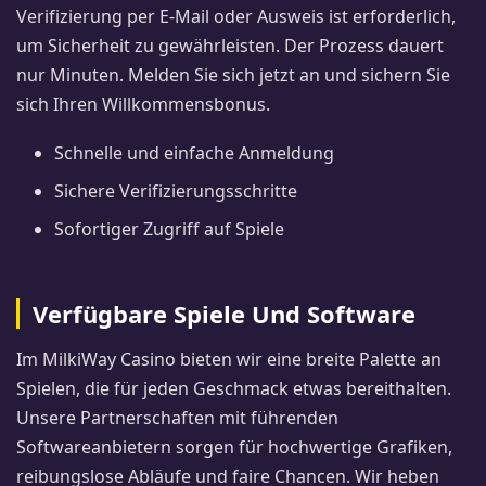
Verifizierung per E-Mail oder Ausweis ist erforderlich,
um Sicherheit zu gewährleisten. Der Prozess dauert
nur Minuten. Melden Sie sich jetzt an und sichern Sie
sich Ihren Willkommensbonus.
Schnelle und einfache Anmeldung
Sichere Verifizierungsschritte
Sofortiger Zugriff auf Spiele
Verfügbare Spiele Und Software
Im MilkiWay Casino bieten wir eine breite Palette an
Spielen, die für jeden Geschmack etwas bereithalten.
Unsere Partnerschaften mit führenden
Softwareanbietern sorgen für hochwertige Grafiken,
reibungslose Abläufe und faire Chancen. Wir heben