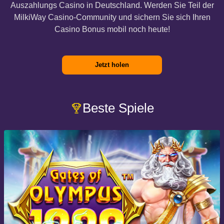
Auszahlungs Casino in Deutschland. Werden Sie Teil der
MilkiWay Casino-Community und sichern Sie sich Ihren
Casino Bonus mobil noch heute!
Jetzt holen
Beste Spiele