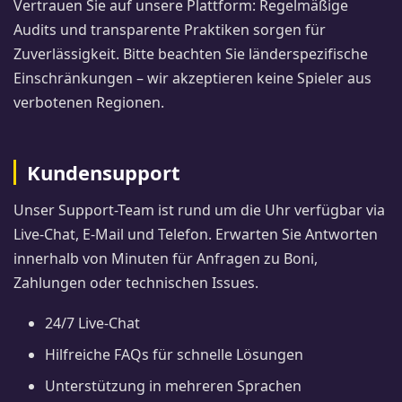
Vertrauen Sie auf unsere Plattform: Regelmäßige
Audits und transparente Praktiken sorgen für
Zuverlässigkeit. Bitte beachten Sie länderspezifische
Einschränkungen – wir akzeptieren keine Spieler aus
verbotenen Regionen.
Kundensupport
Unser Support-Team ist rund um die Uhr verfügbar via
Live-Chat, E-Mail und Telefon. Erwarten Sie Antworten
innerhalb von Minuten für Anfragen zu Boni,
Zahlungen oder technischen Issues.
24/7 Live-Chat
Hilfreiche FAQs für schnelle Lösungen
Unterstützung in mehreren Sprachen