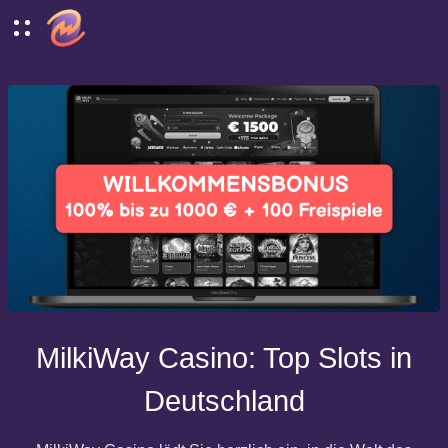
MilkiWay Casino: Top Slots in
Deutschland